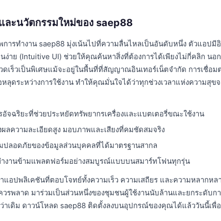
่นและนวัตกรรมใหม่ของ saep88
การทำงาน saep88 มุ่งเน้นไปที่ความลื่นไหลเป็นอันดับหนึ่ง ตัวแอปมีอิ
าย (Intuitive UI) ช่วยให้คุณค้นหาสิ่งที่ต้องการได้เพียงไม่กี่คลิก นอ
ดเร็วเป็นพิเศษแม้จะอยู่ในพื้นที่ที่สัญญาณอินเทอร์เน็ตจำกัด การเชื่อม
อหลุดระหว่างการใช้งาน ทำให้คุณมั่นใจได้ว่าทุกช่วงเวลาแห่งความสุขจ
อัจฉริยะที่ช่วยประหยัดทรัพยากรเครื่องและแบตเตอรี่ขณะใช้งาน
ผลความละเอียดสูง มอบภาพและเสียงที่คมชัดสมจริง
ปลอดภัยของข้อมูลส่วนบุคคลที่ได้มาตรฐานสากล
ทำงานข้ามแพลตฟอร์มอย่างสมบูรณ์แบบบนสมาร์ทโฟนทุกรุ่น
าแอปพลิเคชันที่ตอบโจทย์ทั้งความเร็ว ความเสถียร และความหลากหล
ม่ควรพลาด มาร่วมเป็นส่วนหนึ่งของชุมชนผู้ใช้งานนับล้านและยกระดับการ
งกว่าเดิม ดาวน์โหลด saep88 ติดตั้งลงบนอุปกรณ์ของคุณได้แล้ววันนี้เพื่