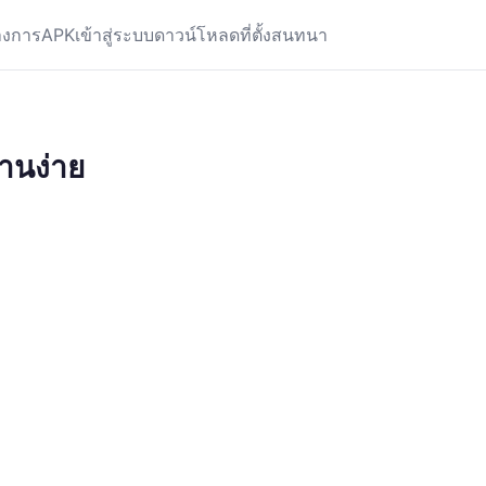
างการ
APK
เข้าสู่ระบบ
ดาวน์โหลด
ที่ตั้ง
สนทนา
านง่าย