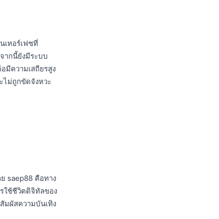
นเทอร์เฟซที่
กจากนี้ยังมีระบบ
ต่อมีความเสถียรสูง
ะไม่ถูกขัดจังหวะ
าย saep88 คือทาง
ใช้ชีวิตดิจิทัลของ
อสัมผัสความบันเทิง